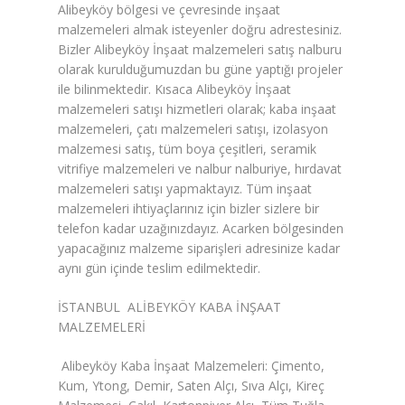
Alibeyköy bölgesi ve çevresinde inşaat
malzemeleri almak isteyenler doğru adrestesiniz.
Karbon Köpük Malzemesi
Bizler Alibeyköy İnşaat malzemeleri satış nalburu
Satışı
olarak kurulduğumuzdan bu güne yaptığı projeler
ile bilinmektedir. Kısaca Alibeyköy İnşaat
Tavan Boyası
malzemeleri satışı hizmetleri olarak; kaba inşaat
malzemeleri, çatı malzemeleri satışı, izolasyon
Betopan Malzemesi Satışı
malzemesi satış, tüm boya çeşitleri, seramik
vitrifiye malzemeleri ve nalbur nalburiye, hırdavat
Asma Tavan Malzemesi
malzemeleri satışı yapmaktayız. Tüm inşaat
Satışı
malzemeleri ihtiyaçlarınız için bizler sizlere bir
telefon kadar uzağınızdayız. Acarken bölgesinden
Asma Tavan Karolam
yapacağınız malzeme siparişleri adresinize kadar
Malzeme Satışı
aynı gün içinde teslim edilmektedir.
Alçıpan malzemesi satışı
İSTANBUL ALİBEYKÖY KABA İNŞAAT
MALZEMELERİ
Sandviç Panel Malzemesi
Satışı
Alibeyköy Kaba İnşaat Malzemeleri: Çimento,
Kum, Ytong, Demir, Saten Alçı, Sıva Alçı, Kireç
Asma Tavan Malzemesi