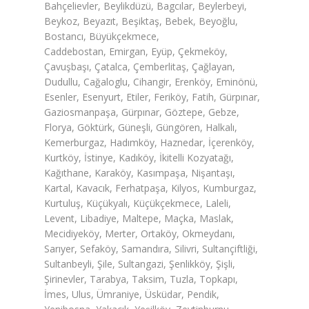
Bahçelievler, Beylikdüzü, Bagcılar, Beylerbeyi,
Beykoz, Beyazıt, Beşiktaş, Bebek, Beyoğlu,
Bostancı, Büyükçekmece,
Caddebostan, Emirgan, Eyüp, Çekmeköy,
Çavuşbaşı, Çatalca, Çemberlitaş, Çağlayan,
Dudullu, Cağaloglu, Cihangir, Erenköy, Eminönü,
Esenler, Esenyurt, Etiler, Feriköy, Fatih, Gürpınar,
Gaziosmanpaşa, Gürpınar, Göztepe, Gebze,
Florya, Göktürk, Güneşli, Güngören, Halkalı,
Kemerburgaz, Hadımköy, Haznedar, İçerenköy,
Kurtköy, İstinye, Kadıköy, İkitelli Kozyatağı,
Kağıthane, Karaköy, Kasımpaşa, Nişantaşı,
Kartal, Kavacık, Ferhatpaşa, Kilyos, Kumburgaz,
Kurtuluş, Küçükyalı, Küçükçekmece, Laleli,
Levent, Libadiye, Maltepe, Maçka, Maslak,
Mecidiyeköy, Merter, Ortaköy, Okmeydanı,
Sarıyer, Sefaköy, Samandıra, Silivri, Sultançiftliği,
Sultanbeyli, Şile, Sultangazi, Şenlikköy, Şişli,
Şirinevler, Tarabya, Taksim, Tuzla, Topkapı,
İmes, Ulus, Ümraniye, Üsküdar, Pendik,