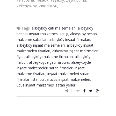
Yenibosna, Yakacık, Yeşilköy, Zeytinburnu,
Zekeriyaköy, Zincirlikuyu,
Tags:
alibeyköy çatı malzemeleri
,
alibeyköy
hesaplı inşaat malzemesi satışı
,
alibeyköy hesaplı
malzeme satanlar
,
alibeyköy inşaat firmaları
,
alibeyköy inşaat malzemeleri
,
alibeyköy inşaat
malzemeleri fiyatları
,
alibeyköy inşaat malzmeleri
fiyat
,
alibeyköy malzeme firmaları
,
alibeyköy
nalbur
,
alibeyköyde çatı nalburu
,
alibeyköyde
inşaat malzemeleri satan firmalar
,
inşaat
malzeme fiyatları
,
inşaat malzemeleri satan
firmalar
,
istanbulda ucuz inşaat malzemeleri
,
ucuz inşaat malzemesi satan yerler
Share: