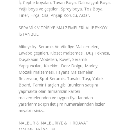
İç Cephe boyaları, Tavan Boya, Dalmaçyalı Boya,
Yağlı boya ve çeştileri, Sprey boya, Toz Boya,
Tiner, Fırça, Cila, Ahşap Korucu, Astar.
SERAMİK VİTRİFİYE MALZEMELERİ ALİBEYKÖY
İSTANBUL
Alibeyköy Seramik Ve Vitrifiye Malzemeleri;
Lavabo çeşitleri, Klozet malzemesi, Duş Teknesi,
Duşakabin Modelleri, Küvet, Seramik
Yapıştırıcıları, Kalekim, Derz Dolgu, Marley,
Mozaik malzemesi, Fayans Malzemeleri,
Rezervuar, Spot Seramik, Tuvalet Taşı, Yaltek
Board, Tamir Harçları gibi ürünlerin satışını
yapmakta olan firmamızın kaliteli
malzemelerinden ve uygun fiyatlarından
yararlanmak için iletişim numaralarından bizleri
arıyabilirsiniz…
NALBUR & NALBURİYE & HIRDAVAT
MALMELERİ SATIŞI