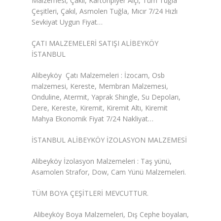
Malzemesi, Çakıl, Kartonpiyer Alçı, Tüm Tuğla
Çeşitleri, Çakıl, Asmolen Tuğla, Mıcır 7/24 Hızlı
Duvar Paneli, Söve, Dekoratif
Sevkiyat Uygun Fiyat…
Kaplama
ÇATI MALZEMELERİ SATIŞI ALİBEYKÖY
BİZE ULAŞIN
İSTANBUL
Alibeyköy Çatı Malzemeleri : İzocam, Osb
malzemesi, Kereste, Membran Malzemesi,
Onduline, Atermit, Yaprak Shingle, Su Depoları,
Dere, Kereste, Kiremit, Kiremit Altı, Kiremit
Mahya Ekonomik Fiyat 7/24 Nakliyat…
İSTANBUL ALİBEYKÖY İZOLASYON MALZEMESİ
Alibeyköy İzolasyon Malzemeleri : Taş yünü,
Asamolen Strafor, Dow, Cam Yünü Malzemeleri.
TÜM BOYA ÇEŞİTLERİ MEVCUTTUR.
Alibeyköy Boya Malzemeleri, Dış Cephe boyaları,