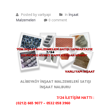
Saten Rulo
Örtü Naylon
Posted by varliyapi
In
İnşaat
Malzemeleri
0 comment
Kesme Taşı
Alçıpan Vidası Satışı
Kazma Satışı – Toptan,
Perakende Satış Firması
Bıçak Mastar Satışı
Betokontak Astar
ALİBEYKÖY İNŞAAT MALZEMELERİ SATIŞI
Alçı Yapıştırma Malzemesi
İNŞAAT NALBURU
Satışı
7/24 İLETİŞİM HATTI :
Kaba İnşaat Malzemeleri
(0212) 665 9077 – 0532 058 3960
İzolasyon Malzemesi Satışı